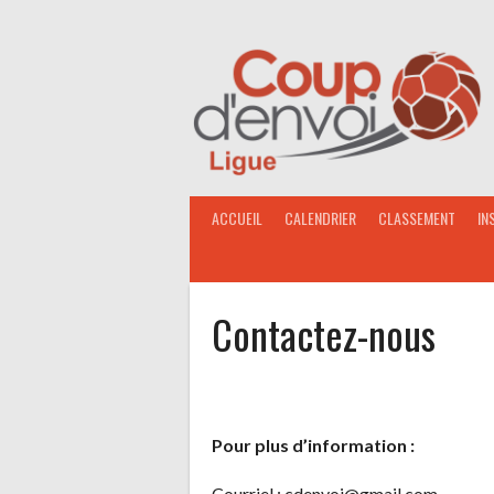
Aller
au
contenu
ACCUEIL
CALENDRIER
CLASSEMENT
IN
Contactez-nous
Pour plus d’information :
Courriel : cdenvoi@gmail.com