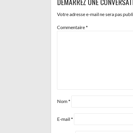
DÉMARREZ UNE CONVERSAT
DES
Votre adresse e-mail ne sera pas publi
ARTICLES
Commentaire
*
Nom
*
E-mail
*