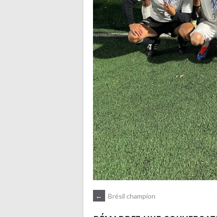
NAVIGATION
←
Brésil champion